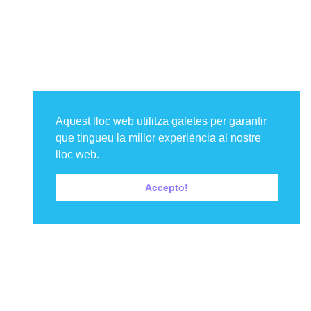
08038, Barcelona
A l’espai veïnal, els dilluns a la tarda.
A l’espai de dinamització juvenil, els dijous de 18.30 a
21 h.
650 006 319
cferna12@gmail.com
Aquest lloc web utilitza galetes per garantir
que tingueu la millor experiència al nostre
lloc web.
Accepto!
Menú
Inici
La federació
Els projectes
Les entitats
Centre de recursos